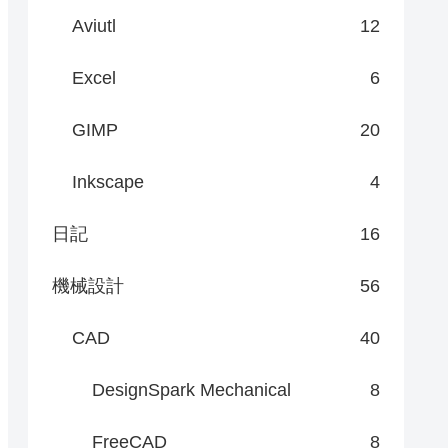
Aviutl
12
Excel
6
GIMP
20
Inkscape
4
日記
16
機械設計
56
CAD
40
DesignSpark Mechanical
8
FreeCAD
8