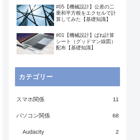
#05【機械設計】公差の二
乗和平方根をエクセルで計
算してみた【基礎知識】
#01【機械設計】ばね計算
シート（グッドマン線図）
配布【基礎知識】
カテゴリー
スマホ関係
11
パソコン関係
68
Audacity
2