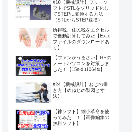
#10【機械設計】フリーソ
フトでSTLをソリッド化し
てSTEPに変換する方法
（STLからSTEP変換）
所得税、住民税をエクセル
で自動計算してみた【Excel
ファイルのダウンロードあ
り】
【ファンがうるさい】HPの
ノートパソコンを対策しま
した！【15s-du1064tx】
#24【機械設計】ねじの書
き方【めねじの製図と寸
法】
【神ソフト】縮小革命を使
ってみた！！【画像編集の
無料ソフト】