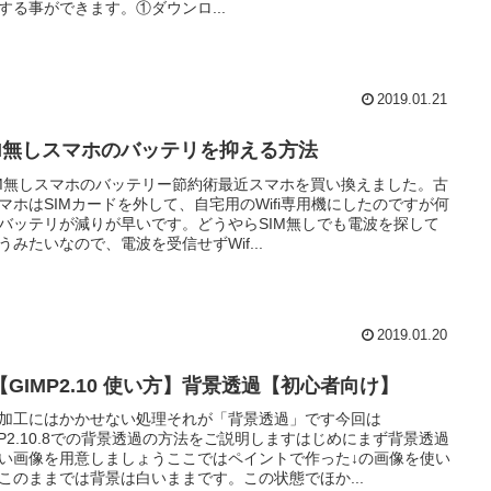
する事ができます。①ダウンロ...
2019.01.21
IM無しスマホのバッテリを抑える方法
IM無しスマホのバッテリー節約術最近スマホを買い換えました。古
マホはSIMカードを外して、自宅用のWifi専用機にしたのですが何
バッテリが減りが早いです。どうやらSIM無しでも電波を探して
うみたいなので、電波を受信せずWif...
2019.01.20
【GIMP2.10 使い方】背景透過【初心者向け】
加工にはかかせない処理それが「背景透過」です今回は
MP2.10.8での背景透過の方法をご説明しますはじめにまず背景透過
い画像を用意しましょうここではペイントで作った↓の画像を使い
このままでは背景は白いままです。この状態でほか...