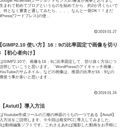
Google AdSense(グーグルアドセンス)の審査が無事とおりまし
生まれて初めてブログというものを始めてから、約2か月くらいで
、何となく審査と通してみたら、、、、なんと一発OK！！まだ
dPress(ワードプレス)の使...
2019.01.27
【GIMP2.10 使い方】16：9の比率固定で画像を切り
き【初心者向け】
はGIMP2.10で、画像を16：9に比率固定して、切り抜く方法につ
説明していこうと思います。「WordPressのアイキャッチ画像」
YouTubeのサムネイル」などの画像は、推奨の比率が16：9なの
構使う事が多いと思います...
2019.01.24
1【Aviutl】導入方法
はYoutube作成ツールの三種の神器のうちの一つである【Aviutl】
入方法をご説明します。※今回は格安PCに導入してみました。
iutlは動画編集ソフトです。これさえあれば撮影した動画をお手軽に