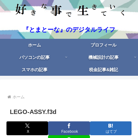
『とまとーな』のデジタルライフ
ホーム
プロフィール
パソコンの記事
機械設計の記事
スマホの記事
税金記事&雑記
ホーム
LEGO-ASSY.f3d
X
Facebook
はてブ